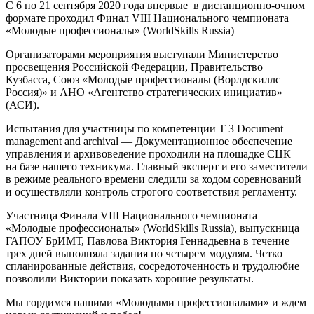
С
6 по
21 сентября
2020 года
впервые
в дистанционно-очном
формате проходил Финал
VIII Национального
чемпионата
«Молодые профессионалы» (WorldSkills Russia)
Организаторами мероприятия выступали Министерство
просвещения Российской Федерации, Правительство
Кузбасса, Союз «Молодые профессионалы (Ворлдскиллс
Россия)»
и АНО
«Агентство стратегических инициатив»
(АСИ).
Испытания для участницы по компетенции Т
3 Document
management and archival — Документационное обеспечение
управления
и архивоведение
проходили
на площадке
СЦК
на базе
нашего техникума. Главный эксперт
и его
заместители
в режиме
реального времени следили
за ходом
соревнований
и осуществляли
контроль строгого соответствия регламенту.
Участница Финала
VIII Национального
чемпионата
«Молодые профессионалы» (WorldSkills Russia), выпускница
ГАПОУ БрИМТ, Павлова Виктория Геннадьевна
в течение
трех дней выполняла задания по четырем модулям. Четко
спланированные действия, сосредоточенность
и трудолюбие
позволили Виктории показать хорошие результаты.
Мы гордимся нашими «Молодыми профессионалами»
и ждем