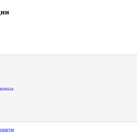
ции
роцесса
хникум