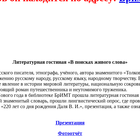
Литературная гостиная «В поисках живого слова»
ского писателя, этнографа, учёного, автора знаменитого «Толко
ению русскому народу, русскому языку, народному творчеству.
е явление
в истории
мировой литературы, национальную сокров
стоящий роман путешественника
и неутомимого
труженика.
ового года
в библиотеке
БрИМТ прошла литературная гостиная 
й знаменитый словарь, прошли лингвистический опрос, где пров
«220 лет
со дня
рождения
Даля В. И.»,
презентация,
а также
озн
Презентация
Фотоотчёт