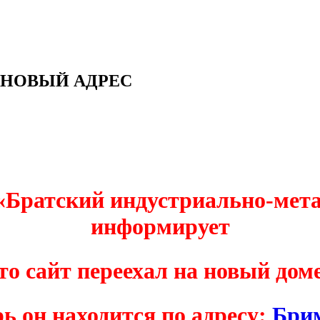
 НОВЫЙ АДРЕС
Братский индустриально-мета
информирует
то
сайт
переехал
на новый
дом
рь
он находится
по адресу:
Бри