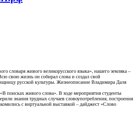
вого словаря живого великорусского языка», нашего земляка –
Всю свою
жизнь
он собирал
слова
и создал
свой
ищницу русской культуры. Жизнеописание Владимира Даля
«В поисках живого слова».
В ходе
мероприятия студенты
ерили знания трудных случаев словоупотребления, построения
акомились
с виртуальной
выставкой – дайджест «Cлово