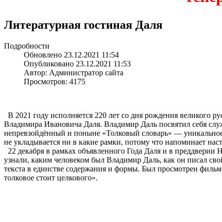
Литературная гостиная Даля
Подробности
Обновлено 23.12.2021 11:54
Опубликовано 23.12.2021 11:53
Автор: Администратор сайта
Просмотров: 4175
В
2021 году
исполняется
220 лет
со дня
рождения великого рус
Владимира Ивановича Даля. Владимир Даль посвятил себя служ
непревзойдённый
и поныне
«Толковый
словарь» —
уникально
не укладывается
ни
в какие
рамки, потому что напоминает на
22 декабря
в рамках
объявленного Года Даля и
в преддверии
Н
узнали, каким человеком был Владимир Даль, как
он писал
сво
текста
в единстве
содержания
и формы.
Был просмотрен
фильм 
толковое стоит целкового».