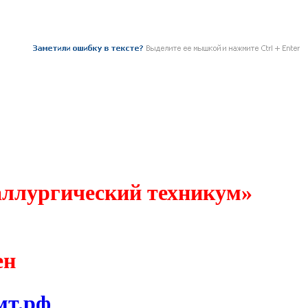
ллургический техникум»
ен
мт.рф