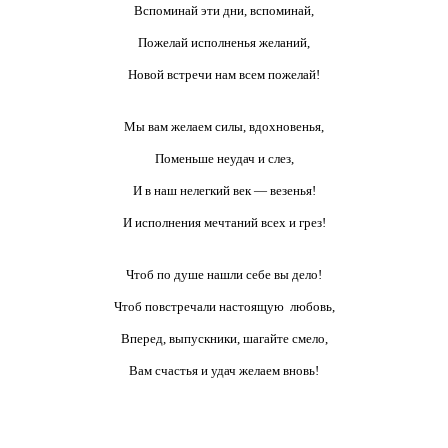
Вспоминай эти дни, вспоминай,
Пожелай исполненья желаний,
Новой встречи нам всем пожелай!
Мы вам желаем силы, вдохновенья,
Поменьше неудач
и слез,
И
в наш
нелегкий
век —
везенья!
И исполнения мечтаний всех
и грез!
Чтоб по душе нашли себе
вы дело!
Чтоб повстречали настоящую любовь,
Вперед, выпускники, шагайте смело,
Вам счастья
и удач
желаем вновь!