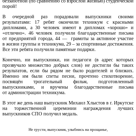
беззаботной (по сравнению
со взрослой
жизнью) студенческой
порой!
В очередной раз порадовали выпускники своими
результатами:
17 ребят
окончили техникум
с красными
дипломами, а
30 человек
имеют
в дипломах
«хорошо» и
«отлично».
46 человек
получили благодарственные письма
от предприятий
города,
44 —
грамоты
за активное
участие
в жизни
группы
и техникума,
29 –
за спортивные
достижения.
Все эти
ребята получили памятные подарки.
Конечно,
ни выпускники,
ни педагоги
(в адрес
которых
прозвучало множество добрых слов)
не достигли бы
таких
результатов,
если бы
рядом
не было
родителей
и близких.
Именно им были спеты песни, прочтено стихотворение,
посвящён трогательный фильм, подготовленный
выпускниками,
и вручены
благодарственные письма
от администрации
техникума.
В
этот же
день наш выпускник Михаил Хлыстов в
г. Иркутске
на торжественной
церемонии награждения лучших
выпускников СПО получил медаль.
Не грусти, выпускник, улыбнись
на прощанье,