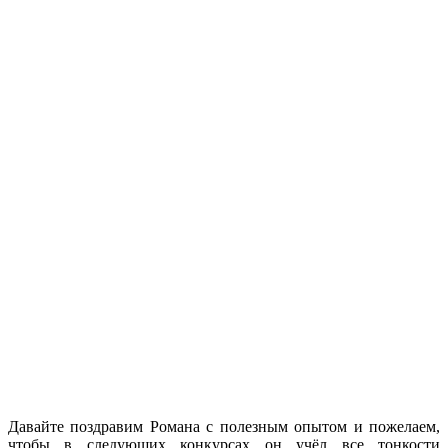
Давайте поздравим Романа
с полезным
опытом
и пожелаем,
чтобы
в следующих
конкурсах
он учёл
все тонкости