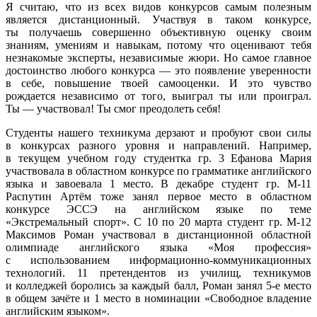
Я считаю, что
из всех
видов конкурсов самым полезным
является дистанционный. Участвуя
в таком
конкурсе,
ты получаешь
совершенно объективную оценку своим
знаниям, умениям
и навыкам,
потому что оценивают тебя
незнакомые эксперты, независимые жюри.
Но самое
главное
достоинство любого конкурса — это появление уверенности
в себе,
повышение твоей самооценки.
И это
чувство
рождается независимо
от того,
выиграл
ты или
проиграл.
Ты —
участвовал!
Ты смог
преодолеть себя!
Студенты нашего техникума дерзают
и пробуют
свои силы
в конкурсах
разного уровня
и направлений.
Например,
в текущем
учебном году студентка гр.
3 Ефанова
Мария
участвовала
в областном
конкурсе по грамматике английского
языка
и завоевала
1 место.
В декабре
студент
гр. М-11
Распутин Артём тоже занял первое место
в областном
конкурсе ЭССЭ
на английском
языке по теме
«Экстремальный спорт».
С 10
по
20 марта
студент
гр. М-12
Максимов Роман участвовал
в дистанционной
областной
олимпиаде английского языка «Моя профессия»
с использованием
информационно-коммуникационных
технологий.
11 претендентов
из училищ,
техникумов
и колледжей
боролись
за каждый
балл, Роман занял 5-е место
в общем
зачёте и
1 место
в номинации
«Свободное владение
английским языком».