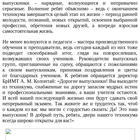
выпускники – нарядные, волнующиеся
и непривычно
серьезные. Волнение ребят объяснимо – ведь
с окончанием
техникума завершается целый этап
их жизни
– период ранней
молодости, познаний, новых открытий, освоения выбранной
профессии, обретения новых друзей,
а впереди
взрослая
самостоятельная жизнь.
Не менее волнуются
и педагоги
– мастера производственного
обучения
и преподаватели,
ведь сегодня каждый
из них
тоже
подводит своеобразный итог, глядя
на повзрослевших,
возмужавших своих учеников. Руководители выпускных
групп, приглашенные
на сцену,
обращаются
с пожеланиями
к своим
выпускникам, принимая поздравления
и цветы
от благодарных
учеников.
К ребятам
обращается директор
БрИМТ А. М. Колонтай:
«Дорогие выпускники!
Вы выходите
из техникума,
снабженные
на дорогу
запасом мудрых истин
и профессиональными
знаниями,
а ваши
учителя остаются.
И всей
вашей последующей жизнью они будут сдавать свой
непрерывный экзамен.
Так живите же
и трудитесь
так, чтоб
о каждом
из вас
мы могли
с гордостью
сказать: Да!
Это наш
выпускник!
В добрый
путь, ребята, двери нашего техникума
всегда широко открыты для вас!»