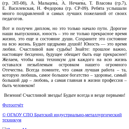
(гр. ЭП-08),
А. Мальцева,
А. Нечаева,
Т. Власова
(гр.7),
Е. Василевская,
Н. Федорова
(гр. СР-09).
Ребята услышали
много поздравлений
и самых
лучших пожеланий
от своих
педагогов.
Вот
и получен
диплом,
но это
только начало пути. Дорогие
наши выпускники, юность – это
не только
прекрасное время
жизни, это еще
и состояние
души. Сохраните это состояние
на всю
жизнь. Будьте щедрыми душой!
Юность —
это время
любви. Счастливой вам судьбы! Знайте: прошлое важно,
настоящее бесценно, будущее обещает быть еще прекраснее!
Желаем, чтобы наш техникум для каждого
на всю
жизнь
оставался незыблемым островком нашего огромного
Отечества. Всегда помните, что самая лучшая работа – та,
которую любишь, самое большое богатство – здоровье, самый
большой дар – любовь,
а самая
главная
в жизни
профессия –
быть человеком!
Везения! Счастливой звезды! Будьте всегда
и везде
первыми!
Фотоотчёт
© ОГАОУ CПО Братский индустриально-металлургический
техникум